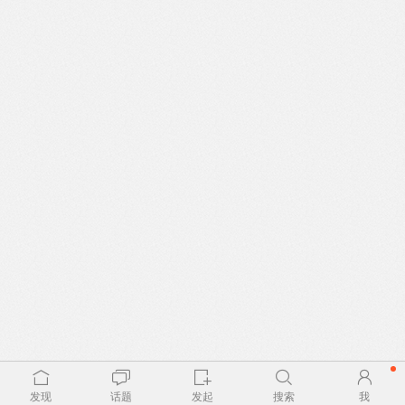
发现
话题
发起
搜索
我