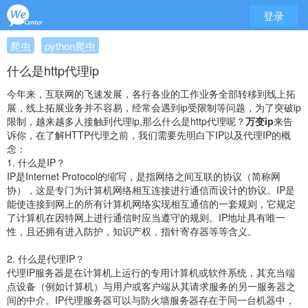
登录
爬虫
python爬虫
什么是http代理ip
今年来，互联网的飞速发展，各行各业的工作业务全部转移到线上拓
展，线上拓展业务并不容易，经常会遇到ip受限制等问题，为了突破ip
限制，越来越多人接触到代理ip,那么什么是http代理呢？
万变ip
来告
诉你，在了解HTTP代理之前，我们需要先明白下IP以及代理IP的概
念：
1. 什么是IP？
IP是Internet Protocol的缩写，是指网络之间互联的协议（简称网
协），这是专门为计算机网络相互连接进行通信而设计的协议。IP是
能使连接到网上的所有计算机网络实现相互通信的一套规则，它规定
了计算机在因特网上进行通信时应当遵守的规则。IP地址具有唯一
性，且还拥有进入防护，知识产权，指针寄存器等等含义。
2. 什么是代理IP？
代理IP服务器是在计算机上运行的专用计算机或软件系统，其充当端
点设备（例如计算机）与用户或客户端从其请求服务的另一服务器之
间的中介。IP代理服务器可以与防火墙服务器存在于同一台机器中，