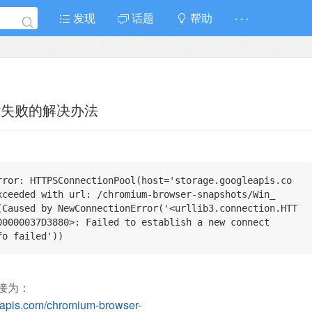
发现
话题
帮助
· · ·
iver失败的解决办法
rror: HTTPSConnectionPool(host='storage.googleapis.co
xceeded with url: /chromium-browser-snapshots/Win_
(Caused by NewConnectionError('<urllib3.connection.HTT
00000037D3880>: Failed to establish a new connect
fo failed'))
接为：
eapis.com/chromium-browser-