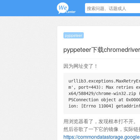
pyppeteer
pyppeteer下载chromedr
因为网址变了！
urllib3.exceptions.MaxRetryE
m', port=443): Max retries e
x64/588429/chrome-win32.zip 
PSConnection object at 0x000
ion: 
[
Errno 11004] getaddrin
用浏览器看了，发现根本打不开。
然后谷歌了一下它的镜像，实际链
https://commondatastorage.googl