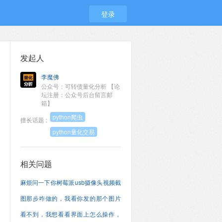
登录
发起人
李魔佛
公众号：可转债量化分析 【论
坛注册：公众号后台留言邮
箱】
python爬虫
擅长话题 :
python量化交易
相关问题
麻烦问一下你树莓派usb摄像头视频截
图那步咋做的，我看你发的那个图片
看不到，我想看看界面上怎么操作，