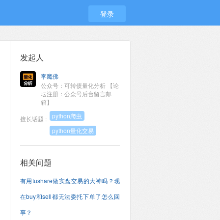
登录
发起人
李魔佛
公众号：可转债量化分析 【论
坛注册：公众号后台留言邮
箱】
python爬虫
擅长话题 :
python量化交易
相关问题
有用tushare做实盘交易的大神吗？现
在buy和sell都无法委托下单了怎么回
事？