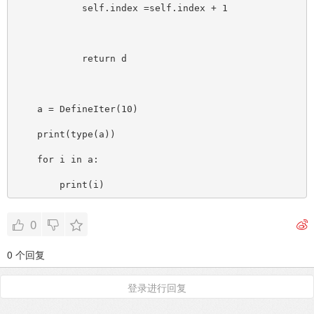
            self.index =self.index + 1
            return d
    a = DefineIter(10)
    print(type(a))
    for i in a:
        print(i)
0
0 个回复
登录进行回复