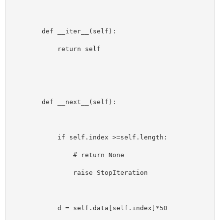
        def __iter__(self):
            return self
        def __next__(self):
            if self.index >=self.length:
                # return None
                raise StopIteration
            d = self.data
[
self.index]*50