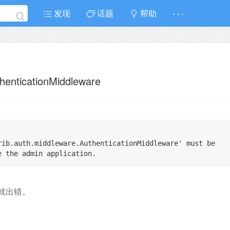
发现
话题
帮助
· · ·
ticationMiddleware
rib.auth.middleware.AuthenticationMiddleware' must be 
e the admin application.
就出错。