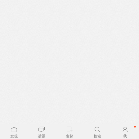
发现
话题
发起
搜索
我