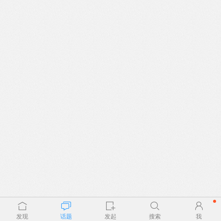
发现
话题
发起
搜索
我