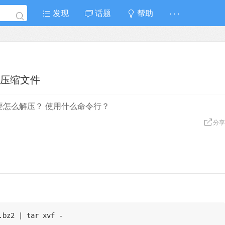
发现
话题
帮助
· · ·
缀的压缩文件
z 文件， 要怎么解压？ 使用什么命令行？
分享
.bz2 | tar xvf - 