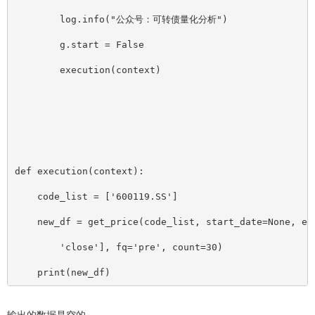
        log.info("公众号：可转债量化分析")
        g.start = False
        execution(context)
def execution(context):
    code_list = 
[
'600119.SS']
    new_df = get_price(code_list, start_date=None, en
        'close'], fq='pre', count=30)
    print(new_df)
输出的数据是空的。