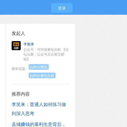
登录
发起人
李魔佛
公众号：可转债量化分析 【论
坛注册：公众号后台留言邮
箱】
python爬虫
擅长话题 :
python量化交易
推荐内容
李笑来：普通人如何练习做
到深入思考
县城赚钱的暴利生意背后，