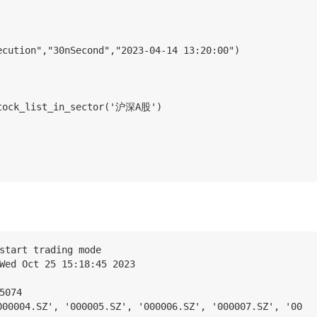
execution","30nSecond","2023-04-14 13:20:00")
t_stock_list_in_sector('沪深A股')
start trading mode
Wed Oct 25 15:18:45 2023
5074
000004.SZ', '000005.SZ', '000006.SZ', '000007.SZ', '00