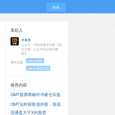
登录
发起人
李魔佛
公众号：可转债量化分析 【论
坛注册：公众号后台留言邮
箱】
python爬虫
擅长话题 :
python量化交易
推荐内容
QMT股票两融对冲建仓实盘
QMT实时获取涨停股，筛选
流通盘大于X的股票