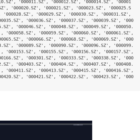
10.SZ', '000011.SZ', '000012.SZ', '000014.SZ', '00001
SZ', '000020.SZ', '000021.SZ', '000023.SZ', '000025.S
, '000028.SZ', '000029.SZ', '000030.SZ', '000031.SZ', 
00035.SZ', '000036.SZ', '000037.SZ', '000039.SZ', '000
5.SZ', '000046.SZ', '000048.SZ', '000049.SZ', '000050.
', '000058.SZ', '000059.SZ', '000060.SZ', '000061.SZ', 
00065.SZ', '000066.SZ', '000068.SZ', '000069.SZ', '000
8.SZ', '000089.SZ', '000090.SZ', '000096.SZ', '000099.
', '000153.SZ', '000155.SZ', '000156.SZ', '000157.SZ', 
00166.SZ', '000301.SZ', '000333.SZ', '000338.SZ', '000
2.SZ', '000403.SZ', '000404.SZ', '000407.SZ', '000408.
', '000411.SZ', '000413.SZ', '000415.SZ', '000416.SZ', 
00420.SZ', '000421.SZ', '000422.SZ', '000423.SZ', '000