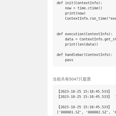
def init(ContextInfo):
    now = time.ctime()
    print(now)
    ContextInfo.run_time("
def execution(ContextInfo):
    data = ContextInfo.ge
    print(len(data))
def handlebar(ContextInfo):
    pass
当前共有5047只股票
【2023-10-25 15:18:45.533】  
【2023-10-25 15:18:45.533】  
【2023-10-25 15:18:45.533】  
[
'000001.SZ', '000002.SZ', '