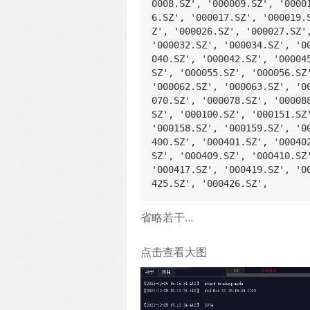
0008.SZ', '000009.SZ', '0000
6.SZ', '000017.SZ', '000019.
Z', '000026.SZ', '000027.SZ'
'000032.SZ', '000034.SZ', '0
040.SZ', '000042.SZ', '00004
SZ', '000055.SZ', '000056.SZ
'000062.SZ', '000063.SZ', '0
070.SZ', '000078.SZ', '00008
SZ', '000100.SZ', '000151.SZ
'000158.SZ', '000159.SZ', '0
400.SZ', '000401.SZ', '00040
SZ', '000409.SZ', '000410.SZ
'000417.SZ', '000419.SZ', '0
425.SZ', '000426.SZ',
省略若干...
点击查看大图