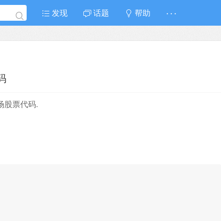
发现
话题
帮助
· · ·
码
场股票代码.