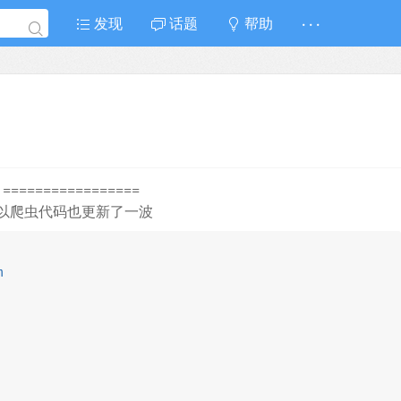
发现
话题
帮助
· · ·
 =================
以爬虫代码也更新了一波
m