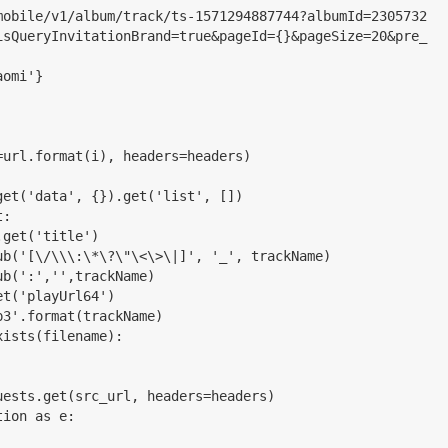
mobile/v1/album/track/ts-1571294887744?albumId=2305732
isQueryInvitationBrand=true&pageId={}&pageSize=20&pre_
aomi'}
t(url=url.format(i), headers=headers)
ata.get('data', {}).get('list', 
[
])
t:
 item.get('title')
.sub('
[
\/\\\:\*\?\"\<\>\|]', '_', trackName)
e=re.sub(':','',trackName)
tem.get('playUrl64')
 '{}.mp3'.format(trackName)
path.exists(filename):
        r0 = requests.get(src_url, headers=headers)
t Exception as e: