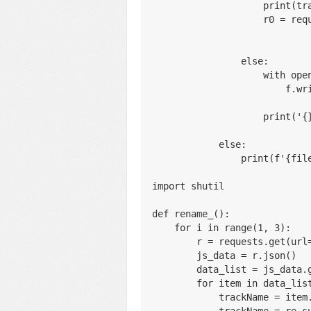
                   
            
                else:
              
          
            
            else:
                p
import shutil
def rename_():
    for i in range(1, 3):
        r = requests.ge
        js_data = r.json()
        data_list = js_d
        for item in data_lis
            trackName =