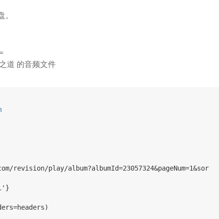
盘。
=
之道 的音频文件
m
com/revision/play/album?albumId=23057324&pageNum=1&sor
i'}
ders=headers)