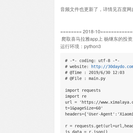
音频文件也更新了，详情见百度网
======== 2018-10============
爬取喜马拉雅app上 杨继东的投资
运行环境：python3
# -*- coding: utf-8 -*-
# website: 
http://30daydo.co
# @Time : 2019/6/30 12:03
# @File : main.py
import requests
import re
url = 'https://www.ximalaya.
t=1&pageSize=60'
headers={'User-Agent':'Xiaom
r = requests.get(url=url,hea
js_data = r.json()