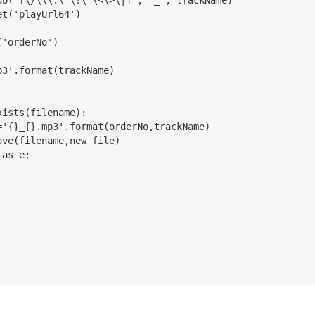
.sub('
[
\/\\\:\*\?\"\<\>\|]', '_', trackName)
tem.get('playUrl64')
.get('orderNo')
 '{}.mp3'.format(trackName)
os.path.exists(filename):
        new_file='{}_{}.mp3'.format(orderNo,trackName)
      shutil.move(filename,new_file)
ion as e: