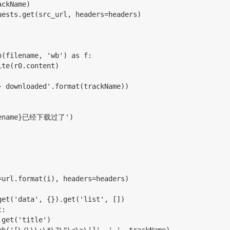
 print(trackName)
        r0 = requests.get(src_url, headers=headers)
      with open(filename, 'wb') as f:
              f.write(r0.content)
        print('{} downloaded'.format(trackName))
rint(f'{filename}已经下载过了')
t(url=url.format(i), headers=headers)
ata.get('data', {}).get('list', 
[
])
t:
 item.get('title')