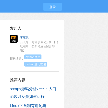
登录
发起人
李魔佛
公众号：可转债量化分析 【论
坛注册：公众号后台留言邮
箱】
python爬虫
擅长话题 :
python量化交易
推荐内容
scrapy源码分析<一>：入口
函数以及是如何运行
Linux下自制有道词典 -