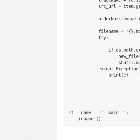
            trackName = re
            src_url = i
            orderNo=item
            filename =
            try:
                if 
            
              
            except Except
                print(e)
if __name__=='__main__':
    rename_()