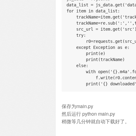
data_list = js_data.get('dat
for item in data_list:
    trackName=item.get('tra
    trackName=re.sub(':',''
    src_url = item.get('src'
    try:
        r0=requests.get(
    except Exception as e:
        print(e)
        print(trackName)
    else:
        with open('{}.m4
            f.write(r0.cont
        print('{} downlo
保存为main.py
然后运行 python main.py
稍微等几分钟就自动下载好了。