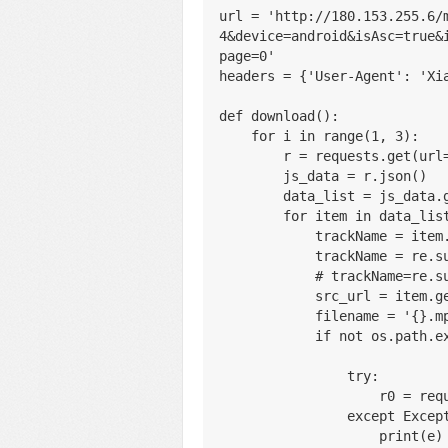
url = 'http://180.153.255.6/
4&device=android&isAsc=true&
page=0'
headers = {'User-Agent': 'Xi
def download():
    for i in range(1, 3):
        r = requests.ge
        js_data = r.json()
        data_list = js_d
        for item in data_lis
            trackName =
            trackName = re
            # trackNam
            src_url = i
            filename =
            if not os.
                try:
            
                excep
                    print(e)