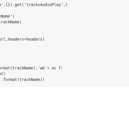
a',{}).get('tracksAudioPlay',)
ckName')
,trackName)
)
src_url,headers=headers)
a'.format(trackName),'wb') as f:
ent)
aded'.format(trackName))