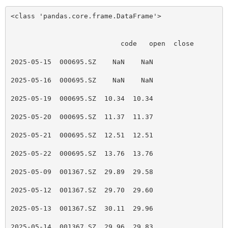
<class 'pandas.core.frame.DataFrame'>
			   code   open  close
2025-05-15  000695.SZ    NaN    NaN
2025-05-16  000695.SZ    NaN    NaN
2025-05-19  000695.SZ  10.34  10.34
2025-05-20  000695.SZ  11.37  11.37
2025-05-21  000695.SZ  12.51  12.51
2025-05-22  000695.SZ  13.76  13.76
2025-05-09  001367.SZ  29.89  29.58
2025-05-12  001367.SZ  29.70  29.60
2025-05-13  001367.SZ  30.11  29.96
2025-05-14  001367.SZ  29.96  29.83