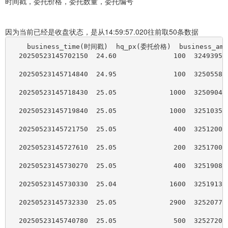
时间戳，委托价格，委托数量，委托编号
因为当前已经是收盘状态，是从14:59:57.020往前取50条数据
    business_time(时间戳)  hq_px(委托价格)  business_a
  20250523145702150  24.60              100  32493957
  20250523145714840  24.95              100  32505581
  20250523145718430  25.05             1000  32509041
  20250523145719840  25.05             1000  32510350
  20250523145721750  25.05              400  32512000
  20250523145727610  25.05              200  32517007
  20250523145730270  25.05              400  32519085
  20250523145730330  25.04             1600  32519133
  20250523145732330  25.05             2900  32520779
  20250523145740780  25.05              500  32527204