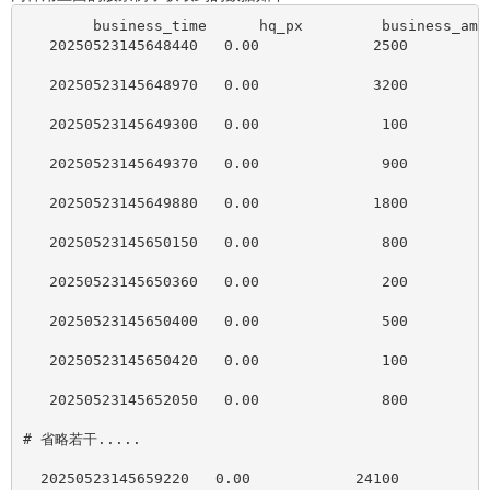
	business_time      hq_px         business_amo
   20250523145648440   0.00             2500         
   20250523145648970   0.00             3200         
   20250523145649300   0.00              100         
   20250523145649370   0.00              900         
   20250523145649880   0.00             1800         
   20250523145650150   0.00              800         
   20250523145650360   0.00              200         
   20250523145650400   0.00              500         
   20250523145650420   0.00              100         
   20250523145652050   0.00              800         
# 省略若干.....
  20250523145659220   0.00            24100          