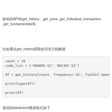
影响的API有get_history，get_price ,get_individual_transaction
,get_fundamentals等。
比如通过get_history获取的历史日线数据
count = 10
code_list = 
[
'000695.SZ','001367.SZ']
df = get_history(count, frequency='1d', field=
[
'open'
print(type(df))
print(df)
返回的dataframe数据格式如下