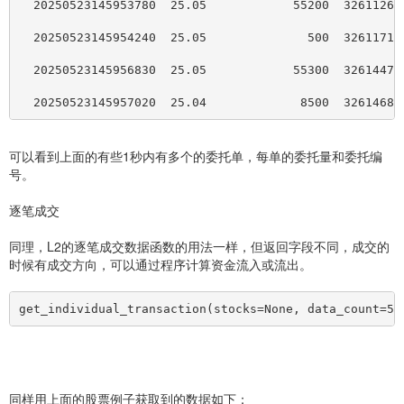
  20250523145953780  25.05            55200  32611265
  20250523145954240  25.05              500  32611713
  20250523145956830  25.05            55300  32614479
  20250523145957020  25.04             8500  32614683
可以看到上面的有些1秒内有多个的委托单，每单的委托量和委托编
号。
逐笔成交
同理，L2的逐笔成交数据函数的用法一样，但返回字段不同，成交的
时候有成交方向，可以通过程序计算资金流入或流出。
get_individual_transaction(stocks=None, data_count=50
同样用上面的股票例子获取到的数据如下：