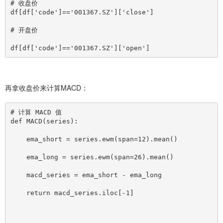
# 收盘价
df
[
df
[
'code']=='001367.SZ']
[
'close']
# 开盘价
df
[
df
[
'code']=='001367.SZ']
[
'open']
再拿收盘价来计算MACD：
# 计算 MACD 值
def MACD(series):
    ema_short = series.ewm(span=12).mean()
    ema_long = series.ewm(span=26).mean()
    macd_series = ema_short - ema_long
    return macd_series.iloc
[
-1]