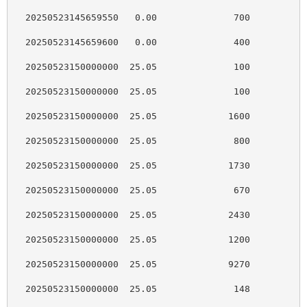
  20250523145659550   0.00              700          
  20250523145659600   0.00              400          
  20250523150000000  25.05              100          
  20250523150000000  25.05              100          
  20250523150000000  25.05             1600          
  20250523150000000  25.05              800          
  20250523150000000  25.05             1730          
  20250523150000000  25.05              670          
  20250523150000000  25.05             2430          
  20250523150000000  25.05             1200          
  20250523150000000  25.05             9270          
  20250523150000000  25.05              148          