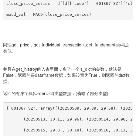
close_price_series = df
[
df
[
'code']=='001367.SZ']
[
'clo
macd_val = MACD(close_price_series)
同理get_price，get_individual_transaction ,get_fundamentals与之
类似。
并且在get_histroy的入参里面，多了一个is_dict的参数，默认是
False，返回的是dataframe数据，如果设置为True，则返回的dict数
据。
返回的有序字典(OrderDict)类型数据：(省略了部分类型)
{'001367.SZ', array(
[
(20250509, 29.89, 29.58), (20250
       (20250513, 30.11, 29.96), (20250514, 29.96, 29
       (20250515, 29.8 , 30.18), (20250516, 30.13, 30