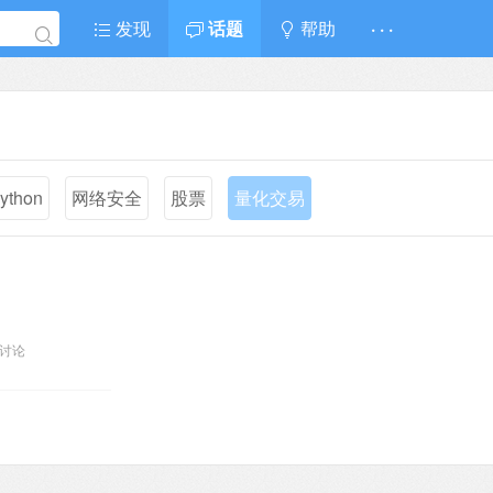
发现
话题
帮助
· · ·
ython
网络安全
股票
量化交易
个讨论