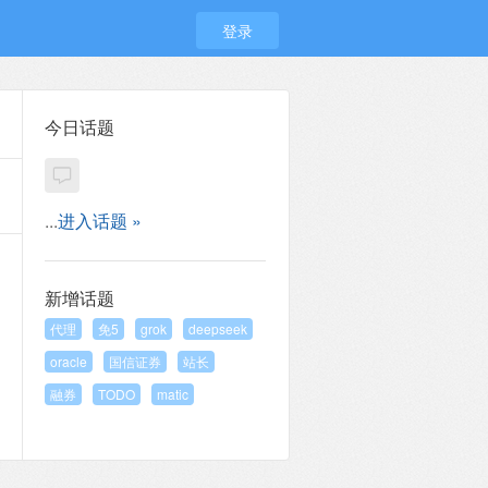
登录
今日话题
...
进入话题 »
新增话题
代理
免5
grok
deepseek
oracle
国信证券
站长
融券
TODO
matic