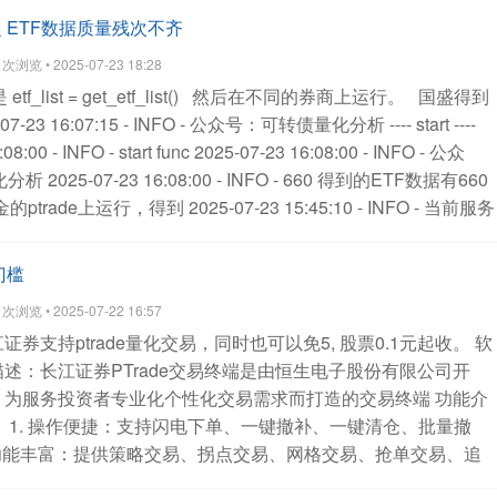
import numpy as np
# 生成模拟数据（50个交易日收盘价）
 之 ETF数据质量残次不齐
t='2023-01-01', periods=50)
np.random.seed(42) # 固定随机种
浏览 • 2025-07-23 18:28
prices = np.cumsum(np.random.randn(50)) + 100 # 模拟价格波
是
etf_list = get_etf_list()
然后在不同的券商上运行。
国盛得到
(close_prices, index=dates, name='close')
# 计算同花顺
-23 16:07:15 - INFO - 公众号：可转债量化分析 ---- start ----
= tonghuashun_ema(close_series, 12)
ema26 =
08:00 - INFO - start func
2025-07-23 16:08:00 - INFO - 公众
ries, 26)
# 合并结果并显示
result = pd.DataFrame({
'收盘价':
化分析
2025-07-23 16:08:00 - INFO - 660
得到的ETF数据有660
': ema12,
'EMA26(同花顺)': ema26
})
print("同花顺EMA指标
ade上运行，得到 2025-07-23 15:45:10 - INFO - 当前服务
nt(result.head(10))
print("\n同花顺EMA指标计算结果（最后10
器重启后，执行拉起本交易操作
2025-07-23 15:45:12 - INFO -
)
然后直接把上面代码贴入ptrade，封装成函数，传入日线数据
rt ----
2025-07-23 15:46:00 - INFO - start func
2025-07-23
门槛
公众号：可转债量化分析
2025-07-23 15:46:00 - INFO - 1043有1000只的
浏览 • 2025-07-22 16:57
地，用python求解一下不同的数据
(py11)
证券支持ptrade量化交易，同时也可以免5, 股票0.1元起收。
软
i_validation>python etf-compare.py
516330.SS
561320.SS
描述：长江证券PTrade交易终端是由恒生电子股份有限公司开
813.SZ
159859.SZ
561700.SS
511620.SS
159898.SZ
，为服务投资者专业化个性化交易需求而打造的交易终端
功能介
972.SZ
159857.SZ
516300.SS
588200.SS
510180.SS
：
1. 操作便捷：支持闪电下单、一键撤补、一键清仓、批量撤
618.SZ
159827.SZ
561980.SS
511820.SS
515150.SS
 功能丰富：提供策略交易、拐点交易、网格交易、抢单交易、追
623.SZ
159991.SZ
510660.SS
159681.SZ
159845.SZ
利、ETF套利、篮子交易等交易工具
3. 量化交易：支持策略单
300.SS
159510.SZ
511920.SS
159805.SZ
159610.SZ