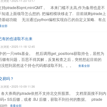
浏览 • 2025-11-23 13:17
还得区分处理。
现在统一了，更加好用了。
目前山西证券
trade和qmt,miniQMT ,
本来门槛不太高,作为备用也是不
金5w就可以开通，而且费率是免5，万0.854免5，0.1起步，目前这
知道上面领导怎么想的. 把编程模块移走了.
目前就剩ptrade上
的了。
需要的朋友可以联系微信公众号开通：
查看全部
些基础功能
无法通过python编程实现自己的自定义策略.
有点
看全部
连持仓已有的也读取不出来
浏览 • 2025-11-18 12:45
中的一只retis基金。
然后调用get_positions获取持仓，居然为
后缀有问题，百思不得其解，反复检查之后，突然想起目前的
但没想到居然这个持仓代码都读取不到。。。
查看全部
化交易吗？
浏览 • 2025-10-09 11:36
档，各大券商的ptrade依然不支持北交所股票。
文档里面搜不到内
+ SS后缀，或者 .BJ 后缀，获取不到任何的数据。
ptrade
i.com
查看全部