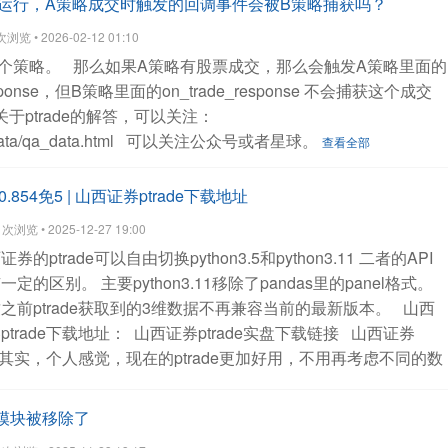
B同时运行，A策略成交时触发的回调事件会被B策略捕获吗？
览 • 2026-02-12 01:10
5个策略。
那么如果A策略有股票成交，那么会触发A策略里面的
sponse，但B策略里面的on_trade_response 不会捕获这个成交
于ptrade的解答，可以关注：
ata/qa_data.html
可以关注公众号或者星球。
查看全部
.854免5 | 山西证券ptrade下载地址
浏览 • 2025-12-27 19:00
证券的ptrade可以自由切换python3.5和python3.11 二者的API
有一定的区别。
主要python3.11移除了pandas里的panel格式。
之前ptrade获取到的3维数据不再兼容当前的最新版本。
山西
ptrade下载地址：
山西证券ptrade实盘下载链接
山西证券
其实，个人感觉，现在的ptrade更加好用，不用再考虑不同的数
结果。
get_history 函数，无论什么情况，都是返回dataframe
使用 sub_df = df[df['code']=code]
就能获取不同的输入格式。
能模块被移除了
tory(fields='close') 和get_history(fields=