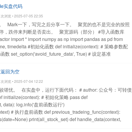
，支持客户做策略研究、策略编写、策略回测和实盘交易
4. 极
800.SS
510630.SS
159535.SZ
561790.SS
159842.SZ
de实盘代码
P极速柜台、快速交易通道交易
MD5码：
800.SS
515790.SS
159806.SZ
516530.SS
159873.SZ
浏览 • 2025-07-05 22:35
20ce69a780
版本：PTrade1.0-Client-V202308-15-000
文件大
750.SS
159635.SZ
515290.SS
515030.SS
561130.SS
。
Mark一下，写完之后分享一下。
聚宽的也不是完全的按照
0-Client-V202308-15-000_CY.zip
有2个版本，一个是长
280.SS
561570.SS
515760.SS
515900.SS
511090.SS
停，跌停来判断是否卖出。
聚宽源码（部分）
#导入函数库
极速版），这个可以在上面编写python策略；
一个是Ptrade交易
968.SZ
512520.SS
159322.SZ
516520.SS
159841.SZ
actor import *
import numpy as np
import pandas as pd
from
了基础的量化工具，比如套利，网格，日内回转交易。不支持
260.SS
516710.SS
159698.SZ
588230.SS
159786.SZ
me, timedelta
#初始化函数
def initialize(context):
# 策略参数配
意不要开错了哦。
下载链接：
358.SZ
563800.SS
159677.SZ
159551.SZ
517850.SS
来函数
set_option('avoid_future_data', True)
# 设定基准
jcj/zg/PTrade1.0-Client-V202308-15-000_CY.zip
长期更新站
961.SZ
159779.SZ
515580.SS
159836.SZ
510060.SS
SHG')
# 交易设置
set_option('use_real_price', True)
需要开通的朋友可以关注公众号联系：
700.SS
159885.SZ
517880.SS
159864.SZ
159640.SZ
查看全部
e(3/10000))
set_order_cost(OrderCost(open_tax=0,
750.SS
159003.SZ
159748.SZ
515330.SS
159730.SZ
e函数返回为空
mmission=2.5/10000, close_commission=2.5/10000,
080.SS
560510.SS
159005.SZ
159306.SZ
159378.SZ
浏览 • 2025-07-04 12:22
 min_commission=5), type='stock')
# 日志设置
847.SZ
159310.SZ
159587.SZ
588400.SS
515770.SS
较堪忧。
在实盘中，运行下面代码：
# author: 公众号：可转债
log.set_level('system', 'error')
log.set_level('strategy', 'debug')
#
220.SS
159575.SZ
560350.SS
159997.SZ
515110.SS
f initialize(context):
# 初始化策略
pass
def
g_today_signal = False # 是否为可交易日
g.pass_april = True #
576.SZ
159520.SZ
562360.SS
588930.SS
518660.SS
, data):
log.info('盘前函数运行')
oss = True # 是否进行止损
g.HV_control = False # 是否进行放量
621.SZ
159928.SZ
159731.SZ
516050.SS
562390.SS
(context) # 执行盘前函数
def previous_tradeing_func(context):
20 # 放量判断周期
g.HV_ratio = 0.9 # 放量判断比例
913.SZ
159633.SZ
511190.SS
512670.SS
516780.SS
es(date=None)
print(all_stock_set)
def handle_data(context,
nal = False # 是否持有非交易期股票
# 持仓管理参数
g.hold_list = [] #
690.SZ
159881.SZ
561230.SS
510010.SS
159992.SZ
5-07-04 12:18:10 - INFO - 盘前函数运行
2025-07-04 12:18:10 -
sterday_HL_list = [] # 记录持仓中昨日涨停的股票
g.target_list = []
870.SZ
511010.SS
515060.SS
560860.SS
515100.SS