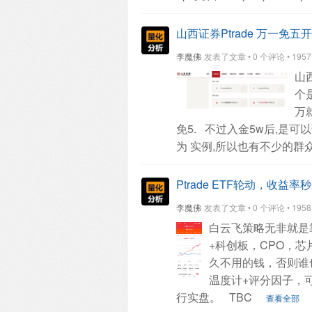
山西证券Ptrade 万一免五
李魔佛
发表了文章 • 0 个评论 • 1957 次
山西
个是
万就
免5.
不过入金5w后,是可以
为 实例,所以也有不少的群众
Ptrade ETF轮动，收益
李魔佛
发表了文章 • 0 个评论 • 1958 次
白云飞策略无非就是
+科创板，CPO，
久不用的钱，否则谁
温度计+评分因子，
行实盘。
TBC
查看全部