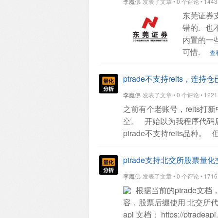
李魔佛
发表了文章 • 0 个评论 • 1443 次
['low','close'])
返回的格式
东莞证券支持p
ptrade开通门槛很低，入
错的.
也不
么多券商里面是属于最低
内置的一
可惜.
查
ptrade不支持reits，
李魔佛
发表了文章 • 0 个评论 • 1221 次
之前有个老账号，reits打新
空。
开始以为我程序代码
ptrade不支持reits品种。
ptrade支持北交所股票量
李魔佛
发表了文章 • 0 个评论 • 1716 次
根据当前的ptrade文
容，股票后缀使用 北交所代码
api 文档：
https://ptradeap