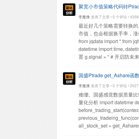
交易，提供完整的策略平台
159929.SZ
517170.SS
530
聚宽小市值策略代码转Ptra
速交易：支持通过华锐AT
510150.SS
560580.SS
517
李魔佛
发表了文章 • 0 个评论 • 4358 次
16ab7feba617b254c16073
159207.SZ
515320.SS
516
最近好几个策略需要转换的
小：215.2M
文件名：PTrade1.
588150.SS
560680.SS
560
市值，也会根据换手率，涨
江证券ptrade交易终端（
159643.SZ
588040.SS
159
from jqdata import *
from jqf
终端（简版），这个只提供
159359.SZ
515160.SS
511
datetime import time, dateti
python编程功能。所以注
562900.SS
159309.SZ
159
置
g.signal = ''
# 开启防未
https://downcq.95579.com/
159899.SZ
159862.SZ
159
set_benchmark('000300.X
点：
https://ptradeapi.com/
515010.SS
159355.SZ
560
set_slippage(FixedSlippag
510270.SS
560150.SS
515
国盛Ptrade get_Ashar
close_tax=0.001, open_co
159994.SZ
516290.SS
516
李魔佛
发表了文章 • 0 个评论 • 2027 次
close_today_commission=0,
512960.SS
159680.SZ
159
难绷。国盛感觉数据质量比
log.set_level('order', 'error')
159393.SZ
159657.SZ
516
量化分析
import datetime
de
策略控制参数
g.no_tradin
159713.SZ
159880.SZ
159
before_trading_start(context
是否四月空仓
g.run_stopl
159669.SZ
159206.SZ
159
previous_tradeing_func
控制
g.HV_duration = 1
159831.SZ
516510.SS
159
all_stock_set = get_Ashar
g.no_trading_hold_sig
517110.SS
159820.SZ
159
data):
pass
运行结果：
202
当前持仓的全部股票
g.ye
159666.SZ
159725.SZ
159