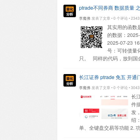
__name__ == "__main__":
ptrade不同券商 数据质量
dates = pd.date_range(star
李魔佛
发表了文章 • 0 个评论 • 2343 次
子，保证结果可复现
close_
其实用的函数
动
close_series = pd.Series
的数据：2025-07
EMA(12)和EMA(26)
ema12 
2025-07-23 16:
tonghuashun_ema(close_se
号：可转债量
close_series,
'EMA12(同花顺)
只。
同样的代码，放到国金的ptr
计算结果（前10行）：")
pri
器配置为：交易时间段服务
行）：")
print(result.tail(10)
公众号：可转债量化分析 ---- sta
长江证券 ptrade 免五 开通
即可使用。
查看全部
15:46:00 - INFO - 
李魔佛
发表了文章 • 0 个评论 • 3043 次
ETF。
然后把日志导出到本
长江
D:\github\stock_strategy\ap
件
159265.SZ
560980.SS
159
发
159969.SZ
512380.SS
159
绍
517520.SS
515680.SS
159
单、全键盘交易等功能
2.
159701.SZ
159743.SZ
159
涨停、盘口扫单、可转债套
515890.SS
515850.SS
515