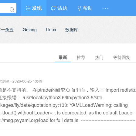
发现
话题
帮助
· · ·
万一免五
Golang
Linux
数据库
最新
推荐
热门
等待回复
览 • 2026-06-25 13:49
前是不支持的。
在ptrade的研究页面里面，输入：
import redis就
直接报错：
/usr/local/python3.5/lib/python3.5/site-
kages/fly/data/quotation.py:133: YAMLLoadWarning: calling
l.load() without Loader=... is deprecated, as the default Loader
//msg.pyyaml.org/load for full details.
------------------------------------
ImportError Traceback (most recent call last)
<ipython-input-1-
>()
3 except Exception as e:
4 from fly.data.quotation import *
--