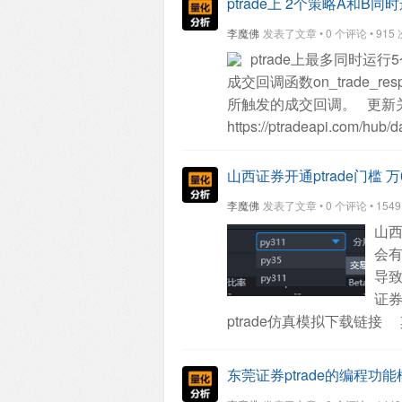
ptrade上 2个策略A和
号：
查看全部
李魔佛
发表了文章 • 0 个评论 • 915 次浏
ptrade上最多同时运行
成交回调函数on_trade_re
所触发的成交回调。
更新关
https://ptradeapi.com/hub/d
山西证券开通ptrade门槛 万0
李魔佛
发表了文章 • 0 个评论 • 1549 次
山西
会
导致
证券
ptrade仿真模拟下载链接
据输入，来判读不同的返回
格式。字段也是完全统一了
东莞证券ptrade的编程功
换以前，如果传入的是一个字段 get_his