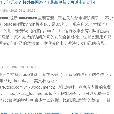
3.11，但无法连接外部网络了 | 最新更新：可以申请访问
or: No module named 'redis'
查看全部
览 • 2026-06-24 20:52
#### 最新 ########
最新更新，现在又能够申请访问了，
不少
ptrade内置python版本低，是3.5的。
现在迎来了大版本升
户的用户会升级到内置python3.11，运行效率会有相应的提高。
消息是，原本支持的访问外网的功能会被移除。也就是新用户只
据。没法访问自己的数据库，也没法爬虫，没法接收自己的信号。
：
后续更新：
可以申购额外的访问权限，只需要提供下你要访
如你的mysql服务器ip，既可以让ptrade访问你的服务器。从
ptrade的，可以扫码联系：
查看全部
浏览 • 2026-03-04 16:56
最早支持ptrade券商，其在米哥（tushare的作者）的合作下，
e集成到ptrade里。
其文档地址：
share.xcsc.com:7173/document/2
所以湘财证券也有内置的免费
e，
import xcsc_tushare as ts 它不限制积分，还可以免费一直
e的数据相比官网的tushare会少一些数据。比如爬虫部分的数据。
目
54
ETF/LOF 万0.5
可转债 万1开通ptrade的门槛是入金1w，足够
e是基于python3.11的最新版本。
需要的朋友可以咨询公众