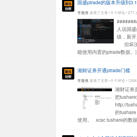
国盛ptrade的版本升级到
--> 5 import redis
ImportErr
李魔佛
发表了文章 • 0 个评论 • 271 次浏
#######
人说国盛的
级，新开
但坏
能使用内置的ptrade数
requests请求qq.com 超时
问的域名地址或者IP端口。比
湘财证券开通ptrade门槛
而获取数据。
需要开通国盛
李魔佛
发表了文章 • 0 个评论 • 1264 次
湘财证券是
把tushar
http://tu
的tushar
使用。
xcsc tushar
前湘财的费率是
股票 万0.8
低。
目前湘财证券的ptrad