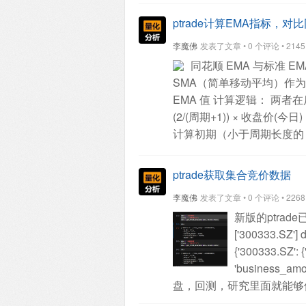
ptrade计算EMA指标，对
李魔佛
发表了文章 • 0 个评论 • 2145 次
同花顺 EMA 与标准 E
SMA（简单移动平均）作
EMA 值
计算逻辑：
两者在
(2/(周期+1)) × 收盘价(今日) +
计算初期（小于周期长度的
会逐渐缩小。
使用时只需将你
得到与同花顺软件完全一致的
ptrade获取集合竞价数据
as pd
def tonghuashun_ema(
李魔佛
发表了文章 • 0 个评论 • 2268 次
数:
close_series: pd
新版的ptra
10、50等）
返回:
pd.Se
['300333.SZ']
d
pd.Series(dtype='float64')
{'300333.SZ': 
pd.Series(index=close_serie
'business_amo
日收盘价
ema.iloc[0] = close
盘，回测，研究里面就能够
range(1, len(close_series)):
ema.iloc[i-1]
return ema
# 