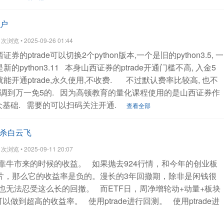
开户
浏览 • 2025-09-26 01:44
证券的ptrade可以切换2个python版本,一个是旧的python3.5, 一
新的python3.11
本身山西证券的ptrade开通门槛不高, 入金5
能开通ptrade,永久使用,不收费.
不过默认费率比较高, 也不
调到万一免5的.
因为高顿教育的量化课程使用的是山西证券作
基础.
需要的可以扫码关注开通.
查看全部
率秒杀白云飞
浏览 • 2025-09-11 20:07
靠牛市来的时候的收益。
如果抛去924行情，和今年的创业板
芯片，那么它的收益率是负的。漫长的3年回撤期，除非是闲钱很
也无法忍受这么长的回撤。
而ETF日，周净增轮动+动量+板块
可以做到超高的收益率。
使用ptrade进行回测。
使用ptrade进