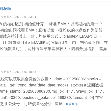
比同花顺
浏览 • 2025-09-01 23:04
MA 的核心区别
初始值计算：
标准 EMA：以周期内的第一个
为初始值
同花顺 EMA：直接以第一根 K 线的收盘价作为初始
后续递推计算上一致，均使用公式：
plaintext
EMA(今日) =
 (1-2/(周期+1)) × EMA(昨日)
实际影响：
由于初始值不同，在
 K 线数量时），两种方法结果差异较大；随着数据增多，差异
的收盘价数据整理成 pandas Series 格式，调用该函数即可
 EMA 计算结果，便于策略回测和指标对比。
import pandas
close_series, period):
"""
按照同花顺的算法计算EMA指标
参
浏览 • 2025-08-07 18:48
.Series，包含收盘价数据，索引为日期
period: int，EMA周期（如5、
de已经可以获取集合竞价的数据：
date = '20250806'
stocks =
ries，计算得到的EMA指标序列
"""
if len(close_series) < 1:
return
ata = get_trend_data(date=date, stocks=stocks)
# 返回数据
# 平滑系数
alpha = 2 / (period + 1)
# 初始化EMA序列
ema =
{'time_stamp': 202508060930,
'hq_px': 14.1,
'wavg_px': 14.1,
s.index, dtype='float64')
# 同花顺特色：第一根EMA值等于当
unt': 40300,
'business_balance': 568230,
'amount': 0}}
在实
_series.iloc[0]
# 从第二根开始使用递推公式计算
for i in
使用
公众号：可转债量化分析
星球
ema.iloc[i] = alpha * close_series.iloc[i] + (1 - alpha) *
查看全部
示例：计算同花顺EMA(12)和EMA(26)（常用的MACD组件）
if