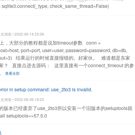
is 70x as fast as aniso8601.
Tested on Python 2.7.10 on
中传入的是一个(left, upper, right, lower)的元组，分别是截图的
 = sqlite3.connect(_type, check_same_thread=False)
ollowing modules:
ciso8601 是纳秒级别的，如果要对上千万
将正方形国旗截图设置成透明度渐变的图片。国旗图片的模式
'
def create_index(self):
cmd = 'CREATE INDEX code_ix ON {}
o这个C库。
RGBA(red,green,blue,alpha)模式的图片，RGBA模式的
查看全部
_name)
with lock:
try:
cursor = self.db.cursor()
的元组，我们修改不同像素点的A值即可将图片设置成渐变。
本
 Exception as e:
log.info(e)
self.db.rollback()
else:
心越远的像素点A值越小，像素点越透明。使用getpixel()和
浏览 • 2022-06-14 23:39
table(self):
# cursor = self.db.cursor()
cmd = 'create table if not
取和重设像素点的颜色值，使用math.sqrt()计算像素点距离。
将渐变
上，大部分的教程都是说加timeout参数
conn =
IMARY KEY AUTOINCREMENT,code text,open double,current
小一样，然后粘贴到图片顶层。使用resize()方法重设图片大
ost=host, port=port, user=user, password=password, db=db,
me)
with lock:
try:
cursor = self.db.cursor()
cursor.execute(cmd)
图片。
保存图片，此时的微信头像图片上已经粘贴了透明渐变的
out=3)
结果运行的时候直接报错的。好家伙。
难道都是东家
nfo(e)
self.db.rollback()
else:
self.db.commit()
def add(self,
作完成。
本文介绍了用Python制作微信国旗头像的方法。在本
家？
直接点进去源码：
这里直接有一个connect_timeout 的参
 into {} (code,open,current) values
心，离圆心越远越透明，可以修改key值，调整国旗透明变化的
名。
name)
with lock:
try:
cursor = self.db.cursor()
cursor.execute(cmd,
查看全部
渐变类型，如以右上角为圆心逐渐透明、从左侧向右侧逐渐透
tion as e:
log.info(e)
self.db.rollback()
else:
self.db.commit()
可以修改国旗渐变部分的代码、翻转图片等。
查看全部
# 批量加入
in setup command: use_2to3 is invalid.
ing.current_thread().getName())
#
浏览 • 2022-06-06 19:23
thread().getName())
cmd = 'insert into {} (code,open,current)
之后的版本已经废弃了use_2to3所以安装一个旧版本的setuptools就
table_name)
with lock:
try:
cursor = self.db.cursor()
tall setuptools==57.5.0
ata)
except Exception as e:
log.info(e)
self.db.rollback()
else:
elf):
cmd = 'select count(*) from `{}`'.format(self.table_name)
with
虫
sor()
cursor.execute(cmd)
except Exception as e:
log.info(e)