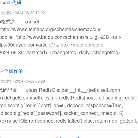
.xml 代码
访问，或者只能某个GET方法运行跨域。
# 允许跨域源
浏览 • 2024-06-30 13:32
L = True
CORS_ALLOW_CREDENTIALS = True
map格式为：
<urlset
 = (
'*'
)
# 允许的请求方式
CORS_ALLOW_METHODS = (
"http://www.sitemaps.org/schemas/sitemap/0.9"
',
'PATCH',
'POST',
'PUT',
'VIEW',
)
# 允许的请求头
mobile="http://www.baidu.com/schemas/s ... gt%3B
<url>
= (
'XMLHttpRequest',
'X_FILENAME',
'accept-encoding',
tp://30daydo.com/article/1</loc>
<mobile:mobile
',
'dnt',
'origin',
'user-agent',
'x-csrftoken',
'x-requested-with',
024-06-30</lastmod>
<changefreq>daily</changefreq>
求头
'token',
)
就可以了
查看全部
>
</urlset>
然后我们要做的就是拿到我们页面上所有的链接地
c>http://30daydo.com/article/1</loc>
<mobile:mobile
ush这个操作的
024-06-30</lastmod>
<changefreq>daily</changefreq>
浏览 • 2024-05-22 09:29
>
只需要替换上面的http://30daydo.com/article/1 地址就可以
s代码里面：
class RedisCls:
def __init__(self):
self.conn =
规律生成，或者从数据库读取就好了。
然后生成一个文件，自动
()
def getConn(self):
try:
r = redis.Redis(host=redisconfig['redis']
完整源码：
https://github.com/Rockyzsu/sitemap_generator
=redisconfig['redis']['port'], db=0,
decode_responses=True,
看全部
isconfig['redis']['password'], socket_connect_timeout=5)
(e)
raise IOError('connect redis failed')
else:
return r
def get(self,
y)
def set(self, key, value):
return self.conn.set(key, value)
def
op data ====')
return self.conn.brpop(key)
def push(self, key,