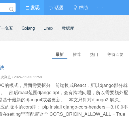
发现
话题
帮助
· · ·
万一免五
Golang
Linux
数据库
最新
推荐
热门
等待回复
解决
浏览 • 2024-11-22 11:53
的模式，后面需要拆分，前端换成React，所以django部分就
了。
然后react范围django api，会有跨域问题，所以需要额外配
基于最新的django4或者更新。
本文只针对django3 解决。
应的版本的cors库：
pip install django-cors-headers==3.10.0不
在setting里面配置这个
CORS_ORIGIN_ALLOW_ALL = True
sheaders',
]
MIDDLEWARE = [
orsMiddleware',
]
然后就OK了。
如果需要更加细致的配置，比