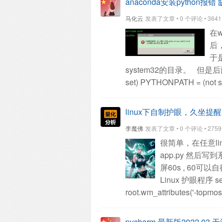
anaconda安装python报错 缺少：
value):
print('==== push dat
马化云
发表了文章 • 0 个评论 • 3641 次
'Redis' object has no attrib
在w
self.conn.blpush(key, value
后
插入这个动作。 比如一个lis
于
你可以用llen 先判读一
system32的目录。
但是后
set)
PYTHONPATH = (not s
site = 1
import site = 1
sys._
sys.base_exec_prefix = '.'
s
linux下自制护眼，久坐提醒 
sys.path = [
'C:\\anaconda\\p
李魔佛
发表了文章 • 0 个评论 • 2759 次
init_fs_encoding: failed to 
很简单，在任意li
state: core initialized
Module
app.py
然后写到系
0x000013a8 (most recent call
屏60s , 60可
本，高版本会报错。
查看全
Linux 护眼程序
s
root.wm_attributes('-topmost
('Consolas', 50), bg='black')
msg = "{}\n 站起来 {} \n 动一动
pycharm 最新版2022.03 