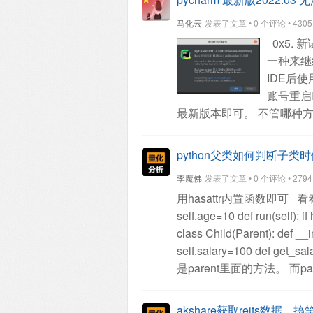
= {0:'~~_↑_~~',1:'~_↑ ↑_~'}
马化云
发表了文章 • 0 个评论 • 4305 次
(now+dt.timedelta(seconds=i
0x5. 
root.after(i*1000,L.config,{'tex
一种来继
PS: AI生成的image还
IDE后
账号重启
最新版本即可。
不管哪种方
2021.3已经彻底不支持离
要使用重置日期插件，那么得要
python父类如何判断子
李魔佛
发表了文章 • 0 个评论 • 2794 次
用hasattr内置函数即可
看看
self.age=10
def run(self):
if 
class Child(Parent):
def __i
self.salary=100
def get_sala
是parent里面的方法。
而pa
个函数。
因为self是从子类
get_salary方法（属性）的，所
akshare获取reits