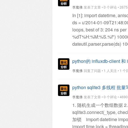
保存到手机，
然后将图片
李魔佛
发表了文章 • 0 个评论 • 2675 次
取的一张600*600像素的
In [1]: import datetime, ani
录下。
代码实现
先安装Py
ds = u'2014-01-09T21:48:0
后，使用pillow库来制作
loops, best of 3: 204 ns per
coding=utf-8
from PIL impor
%dT%H:%M:%S.%f")
100000
围，推荐2~4之间的数字，
dateutil.parser.parse(ds)
100
head_picture = Image.ope
aniso8601.parse_datetime(
flag_width, flag_height = m
iso8601.parse_date(ds)
100
flag_height+66, flag_height
python的 influxdb-clie
isodate.parse_datetime(ds)
in range(flag_height):
color 
李魔佛
回复了问题 • 1 人关注 • 1 个回复 
arrow.get(ds).datetime
10000
= 255 - int(distance//key)
new
aniso8601, iso8601, isodate
crop_flag.putpixel((i, j), ne
09T21:48:00.921000+05:30
python sqlite3 多线程 
new_crop_flag = crop_flag.
best of 3: 525 ns per loop
I
(0, 0), new_crop_flag)
# 
李魔佛
发表了文章 • 0 个评论 • 4690 次
162 µs per loop
In [5]: %ti
止，已经制作好了国旗头像
1. 随机生成一个数组数据
2
µs per loop
In [6]: %timeit 
要使用的Python库，pi
sqlite3.connect(_type, c
In [7]: %timeit isodate.pars
算像素点的距离。
使用Im
加锁
import datetime
impo
%timeit arrow.get(ds).datet
对国旗图片进行截取，获取
import time
lock = threading