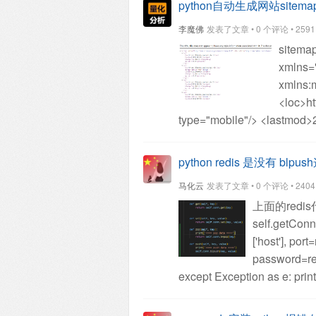
python自动生成网站sitemap
如只要求某个IP的机子才能
李魔佛
发表了文章 • 0 个评论 • 2591 次
CORS_ORIGIN_ALLOW_AL
site
CORS_ORIGIN_WHITELIST
xmlns=
'DELETE',
'GET',
'OPTIONS
xmlns:
CORS_ALLOW_HEADERS 
<loc>ht
'authorization',
'content-type
type="mobile"/>
<lastmod>2
'Pragma',
# 额外允许的请
<priority>0.8</priority>
</url
址，填充到这里：
<url>
<lo
python redis 是没有 blp
type="mobile"/>
<lastmod>2
马化云
发表了文章 • 0 个评论 • 2404 次
<priority>0.8</priority>
</url
上面的redi
了。这个你跟你的完整url
self.getConn
复制到文章目录就可以了。
['host'], port
欢迎star，有问题留言。
查
password=red
except Exception as e:
print
key):
return self.conn.get(ke
pop(self, key):
print('==== p