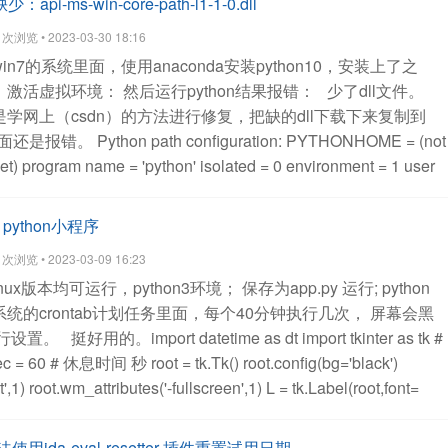
api-ms-win-core-path-l1-1-0.dll
a ====')
self.conn.blpush(key, value)
报错：
AttributeError:
浏览 • 2023-03-30 18:16
ute 'blpush'. Did you mean: 'lpush'?
问题在于这一句：
in7的系统里面，使用anaconda安装python10，安装上了之
)
python redis里面是没有blpush这个操作的。
也就是没有阻塞
，激活虚拟环境： 然后运行python结果报错：
少了dll文件。
t满了，就阻塞插入数据，在python redis里面是没有这个操作。
是学网上（csdn）的方法进行修复，把缺的dll下载下来复制到
下长度，然后再决定是否插入就可以了。
查看全部
面还是报错。
Python path configuration:
PYTHONHOME = (not
et)
program name = 'python'
isolated = 0
environment = 1
user
base_executable = '\u0158\x06'
sys.base_prefix = '.'
ys.executable = '\u0158\x06'
sys.prefix = '.'
sys.exec_prefix = '.'
python小程序
ython38.zip',
'.\\DLLs',
'.\\lib',
'',
]
Fatal Python error:
浏览 • 2023-03-09 16:23
get the Python codec of the filesystem encodin
Python runtime
nux版本均可运行，python3环境；
保存为app.py
运行; python
NotFoundError: No module named 'encodings'
Current thread
统的crontab计划任务里面，每个40分钟执行几次，
屏幕会黑
 first):
后面才发现，win7的机子只能安装python3.8以下的版
以自行设置。
挺好用的。import datetime as dt
import tkinter as tk
#
部
ec = 60 # 休息时间 秒
root = tk.Tk()
root.config(bg='black')
',1)
root.wm_attributes('-fullscreen',1)
L = tk.Label(root,font=
L.place(relx=0.5,rely=0.5,anchor=tk.CENTER)
# 改变的内容
 {}\n{}"
now = dt.datetime.now()
aa = {0:'↑',1:'→',2:'↓',3:'←'}
bb
无法使用ida-eval-resetter 插件重置试用日期