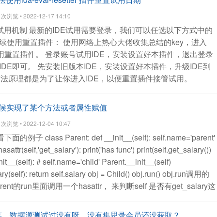
for i in range(sec):
t = msg.format(sec-i,aa[i%4],bb[i%2],
浏览 • 2022-12-17 14:10
)).ctime())
c = 'Black' # 颜色可以搞随机换
新试用机制
最新的IDE试用需要登录，我们可以任选以下方式中的
t':t,'fg':c})
root.after(sec*1000,root.destroy)
root.mainloop()
续使用重置插件：
使用网络上热心大佬收集总结的key，进入
真心不错呢。 就是太吃显存了
查看全部
使用重置插件。
登录账号试用IDE，安装设置好本插件，退出登录
IDE即可。
先安装旧版本IDE，安装设置好本插件，升级IDE到
法原理都是为了让你进入IDE，以便重置插件接管试用。
线试用，本重置插件已失效。可以考虑暂缓升级至2021.3！
如果
把你的pycharm降级到2021.3版本或者以下。
查看全部
类时候实现了某个方法或者属性赋值
浏览 • 2022-12-04 10:47
下面的例子 class Parent:
def __init__(self):
self.name='parent'
hasattr(self,'get_salary'):
print('has func')
print(self.get_salary())
nit__(self):
# self.name='child'
Parent.__init__(self)
ry(self):
return self.salary
obj = Child()
obj.run()
obj.run调用的
rent的run里面调用一个hasattr， 来判断self 是否有get_salary这
传进去的，所以self实际是 child的实例。
因为child里面是有
以hasatrr 是返回true， 然后调用子类的self.get_salary
从而
数据，搞笑，数据源测试过没有呀，没有集思录会员还没获取？