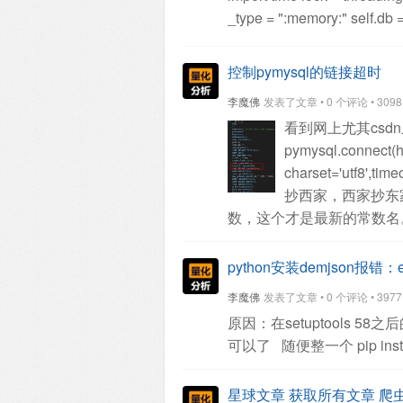
zone information, ciso8601 
展示在截图中。
crop()方法
_type = ":memory:"
self.db
macOS 10.12.6 using the f
左、上、右、下像素位置。
self.table_name = 'tick_data
的数据操作，建议使用cis
默认是RGBA，本文需要的刚好是
(current)'.format(self.table
控制pymysql的链接超时
图片颜色值是一个长度为4
cursor.execute(cmd)
except
文是以国旗左上角为圆心，离圆
李魔佛
发表了文章 • 0 个评论 • 3098 次
self.db.commit()
def create_
putpixel()两个方法来获
看到网上尤其csdn
exists {} (id INTEGER PR
图片的大小转换成和头像的大
pymysql.connect(h
time)'.format(
self.table_na
小，使用paste()方法粘贴
charset='utf8',time
except Exception as e:
log.i
国旗图片，微信国旗头像制
抄西家，西家抄东
code, price, t):
cmd = 'insert
文的代码中，以左上角为圆
数，这个才是最新的常数
(?,?,?);'.format(self.table_
范围。
如果需要制作其他
(code, price, t))
except Excep
明、从上到下逐渐透明等，
def batch_add(self, data):
python安装demjson报错：error 
print('===========',thread
李魔佛
发表了文章 • 0 个评论 • 3977 次
log.info(threading.current_
原因：在setuptools 58
values (?,?,?)'.format(self.
可以了
随便整一个
pip ins
cursor.executemany(cmd, d
self.db.commit()
def result(s
星球文章 获取所有文章 爬
lock:
try:
cursor = self.db.cur