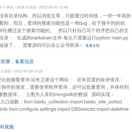
n cursor.fetchone()
def data_gen():
minute = 6000
code =
个评论 • 3428 次浏览 • 2022-06-03 13:49
112111.SS']
for i in range(minute):
current =
没有目录结构，所以浏览文章，只能通过时间线，一些一年前的
atetime.timedelta(minutes=i)).strftime('%H:%M:%D')
data_list =
看到，而且，星球的搜索功能也是一堆bug，处于搜不到的状
dom.random()+120
data = (c,price,current)
有吐槽过这个搜索功能的。
所以只好自己写个程序把自己的文
 data_list
# time.sleep(0.5)
app = SQLiteDBCls(cache=True)
目录：
生成的markdown文件
每次只需要运行python main.py
te_index()
def data_validation():
print(app.result())
链接了。
需要源码可以在公众号联系~
查看全部
ead_mode():
total_count = 0
thread_list =
for d in data_gen():
# app.batch_add(d)
询百度权重，备案信息
app.batch_add,args=(d,))
thread_list.append(t)
for t in
浏览 • 2022-05-28 14:29
hread_list:
t.join()
print(total_count)
if __name__=='__main__':
要比较频繁查询 站长之家这个网站：
还有百度的收录情况：
lidation()
假如不加锁会出错：
File
常操作的朋友，需要使用程序查询，还可以批量查询，并保存到
cpy/lib/python3.9/threading.py", line 910, in run
l或者数据库。
上图为入库到mongodb的数据
源码实现：
elf._kwargs)
File
 入口函数：from baidu_collection import baidu_site_collect
ategy/sqlite_issue_debug.py", line 77, in batch_add
info
from configure.settings import DBSelector
import datetime
n thread Thread-3824:
Exception in thread Thread-3826:
Selector().mongo('qq')
doc = client['db_parker']['seo']
def main():
last):
File
Parser()
'''
Command line options
'''
parser.add_argument(
'-n',
cpy/lib/python3.9/threading.py", line 973, in _bootstrap_inner
所有视频
ut web domain'
)
parser.add_argument(
'-f',
'--file', type=str,
annot commit - no transaction is activeTraceback (most recent