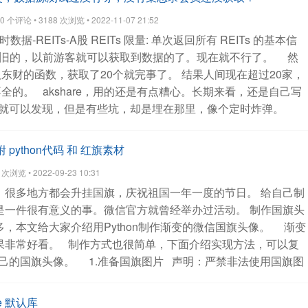
返回数据
查看全部
个评论 • 3188 次浏览 • 2022-11-07 21:52
数据-REITs-A股 REITs
限量: 单次返回所有 REITs 的基本信
旧的，以前游客就可以获取到数据的了。现在就不行了。
然
东财的函数，获取了20个就完事了。
结果人间现在超过20家，
不全的。
akshare，用的还是有点糟心。长期来看，还是自己写
就可以发现，但是有些坑，却是埋在那里，像个定时炸弹。
python代码 和 红旗素材
浏览 • 2022-09-23 10:31
，很多地方都会升挂国旗，庆祝祖国一年一度的节日。
给自己制
是一件很有意义的事。微信官方就曾经举办过活动。
制作国旗头
，本文给大家介绍用Python制作渐变的微信国旗头像。
渐变
果非常好看。
制作方式也很简单，下面介绍实现方法，可以复
己的国旗头像。
1.准备国旗图片
声明：严禁非法使用国旗图
方有《国旗法》等相关规定。
本文使用1024像素的图片。
2.
信，打开个人信息，点击头像，点击右上角的三个点，将图片
me 默认库