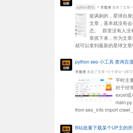
self.db.rollback()
else:
retur
•
python爬虫
李魔佛
发表了文章 • 0 
['123011.SS','110010.SS','
挺讽刺的，星球自身
(datetime.datetime.now()+d
文章，基本就没有会
for c in code:
price = 5+ran
态。
群里没有人没
data_list.append(data)
yield
章抓下来，作为文章
app.create_table()
app.crea
就可以拿到最新的星球文章
app.sync_up()
def multithr
print(d)
total_count+=len(d)
python seo 小工具 查
t=threading.Thread(target=
李魔佛
发表了文章 • 0 个评论 • 2872 次
thread_list:
t.start()
for t in t
平时主
multithread_mode()
data_va
对于经
"/home/xda/miniconda3/envs/
exce
self._target(*self._args, **s
main.py
"/home/xda/github/stock_str
from seo_info import crawl_
self.db.commit()
Exception i
import argparse
client = DB
Traceback (most recent call 
parser = argparse.Argument
"/home/xda/miniconda3/envs/
B站批量下载某个UP主的
'--name', type=str,
help='inp
sqlite3.OperationalError: c