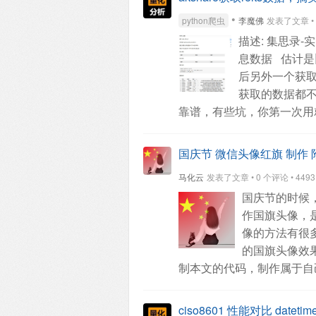
程序没有报错。打印正确的
•
python爬虫
李魔佛
发表了文章 • 0 
描述: 集思录-实时
息数据
估计是
后另外一个获取
获取的数据都
靠谱，有些坑，你第一次用
akshare的代码：
查看全部
国庆节 微信头像红旗 制作 附 
马化云
发表了文章 • 0 个评论 • 4493 次
国庆节的时候
作国旗头像，
像的方法有很多
的国旗头像效
制本文的代码，制作属于自
片。在国旗图片下载页面下
准备头像图片
登录自己的微
ciso8601 性能对比 dateti