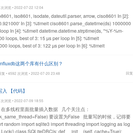
传到电脑上。
为了不失一般性，本文使用的图片是我从网络上获
浏览 • 2022-07-22 12:04
头像图片。
准备好后，将国旗图片和头像图片拷贝到代码同一个目
so8601, iso8601, isodate, dateutil.parser, arrow, ciso8601
In [2]:
thon中用于处理图片的pillow库。
pip install pillow
安装完成
0.921000'
In [3]: %timeit ciso8601.parse_datetime(ds)
1000000
国旗头像。
只需要十几行代码就能实现。完整代码如下。
#
 loop
In [4]: %timeit datetime.datetime.strptime(ds, "%Y-%m-
t Image
import math
key = 3.2# 修改key值可以调整国旗的范
 loops, best of 3: 15 µs per loop
In [5]: %timeit
支持小数
motherland_flag = Image.open('flag-1024.png')
00 loops, best of 3: 122 µs per loop
In [6]: %timeit
n('mmexport1663893338571.png')
# 截图国旗上的五颗五角星
ds)
10000 loops, best of 3: 28.9 µs per loop
In [7]: %timeit
otherland_flag.size
crop_flag = motherland_flag.crop((66, 0,
00 loops, best of 3: 42 µs per loop
In [8]: %timeit
))
# 将国旗截图处理成颜色渐变
for i in range(flag_height):
for j
nt 和 influxdb这两个库有什么区别？
10000 loops, best of 3: 69.4 µs per loop
In [9]: %timeit
= crop_flag.getpixel((i, j))
distance = int(math.sqrt(i*i + j*j))
alpha
回复
• 4592 次浏览 • 2022-07-20 23:48
 loops, best of 3: 87 µs per loopIn [1]: import datetime,
_color = (*color[0:-1], alpha if alpha > 0 else 0)
, dateutil.parser, arrow, ciso8601
In [2]: ds = u'2014-01-
w_color)
# 修改渐变图片的尺寸，适应头像大小，粘贴到头像上
'
In [3]: %timeit ciso8601.parse_datetime(ds)
1000000 loops,
批量写入 【代码】
resize(head_picture.size)
head_picture.paste(new_crop_flag,
n [4]: %timeit dateutil.parser.parse(ds)
10000 loops, best of 3:
保存自己的国旗头像
head_picture.save('国旗头像.png')
到此为
浏览 • 2022-07-09 18:55
meit aniso8601.parse_datetime(ds)
10000 loops, best of 3: 36.8
了。
下面是代码的详细结束：
代码介绍：代码介绍：
导入需
. 在多线程里面批量插入数据
几个关注点：
iso8601.parse_date(ds)
10000 loops, best of 3: 53.5 µs per loop
llow库用于对图片进行截取、大小修改、粘贴等处理。math库用于计
heck_same_thread=False) 要设置为False
批量写的时候，记得要
e_datetime(ds)
10000 loops, best of 3: 82.6 µs per loop
In [8]:
age.open()方法，读取准备好的国旗图片和头像图片到代码中。
rt random
import sqlite3
import threading
import logging as log
ime
10000 loops, best of 3: 104 µs per loop
Even with time
一张正方形的图片，截取时调整截取位置，保证5颗五角星完整
.Lock()
class SQLiteDBCls:
def __init__(self, cache=True):