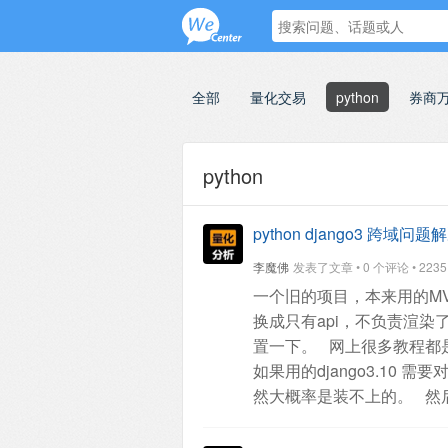
全部
量化交易
python
券商
python
python django3 跨域问题
李魔佛
发表了文章 • 0 个评论 • 2235 次
一个旧的项目，本来用的MVC
换成只有api，不负责渲染
置一下。
网上很多教程都是
如果用的django3.10
需要对
然大概率是装不上的。
然后
INSTALLED_APPS = [
'cor
'corsheaders.middleware.C