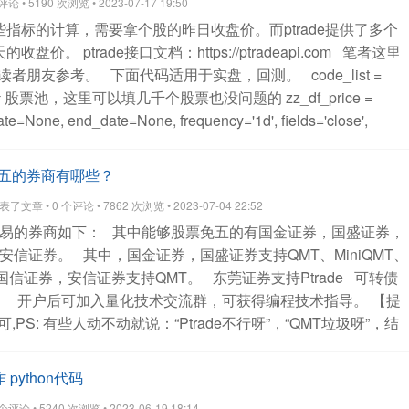
 • 5190 次浏览 • 2023-07-17 19:50
些指标的计算，需要拿个股的昨日收盘价。而ptrade提供了多个
天的收盘价。
ptrade接口文档：https://ptradeapi.com
笔者这里
读者朋友参考。
下面代码适用于实盘，回测。
code_list =
14.SZ'] # 股票池，这里可以填几千个股票也没问题的
zz_df_price =
date=None, end_date=None, frequency='1d', fields='close',
_price_dict = zz_df_price.iloc[0].to_json()
讲解：
1.
code_list
23014.SZ'] # 股票池，这里可以填几千个股票也没问题的，比如你可以先
五的券商有哪些？
，然后传入这个函数。
2.
zz_df_price = get_price(code_list,
表了文章 • 0 个评论 • 7862 次浏览 • 2023-07-04 22:52
None, frequency='1d', fields='close', fq=None, count=1)
易的券商如下：
其中能够股票免五的有国金证券，国盛证券，
据。 这里不用get_history，因为这个函数太多bug了，主要是券商
安信证券。
其中，国金证券，国盛证券支持QMT、MiniQMT、
本不敢用get_history。
因为我拿昨天的收盘价，所以我
国信证券，安信证券支持QMT。
东莞证券支持Ptrade
可转债
t=1，获取1条数据，因为数据是从最新开始的，那么这一条数据肯
开户后可加入量化技术交流群，可获得编程技术指导。
【提
常情况返回的数据是一个Pannel，三维的。不过因为
S: 有些人动不动就说：“Ptrade不行呀”，“QMT垃圾呀”，结
段，特殊情况，这里返回的是一个dataframe
输出：
他本身代码写的拉垮，目前贴出来的已知的问题，90%是个人代
index 113578.SS 123014.SZ
2023-07-14 93.036 118.36
所以
咨询开户：
rame的第一行数据，直接转为json
得到：
查看全部
 python代码
014.SZ":118.36}'
更多技术支持与解答，欢迎加入星球。
查看
评论 • 5240 次浏览 • 2023-06-19 18:14