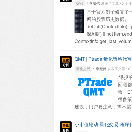
•
QMT
李魔佛
发表了文章 • 0 个评论 •
基于官方例子修复了一
所的股票历史数据。
def init(ContextInfo):
g
深A股') if not item.ends
ContextInfo.get_last_volum
10-14 13:20:00")
def execut
ContextInfo.get_full_tick(g.
QMT | Ptrade 量化策略代
g.hsa:
if full_tick[stock]['las
•
量化交易
李魔佛
发表了文章 • 0 个
full_tick[stock]['lastClose'] -
迅投的
stock[0] == '3' or stock[:3] =
回测都
印涨停品种
if abs(full_tick[s
票，E
{ContextInfo.get_stock_nam
很多策
g.vol_dict[stock]
total_ratio
建议，用户要注意，需不需
count += 1
# print(count)
tot
以调节的，你不需要把实际
涨幅 {round(total_ratio, 2)
真正参数填上去就好了。）
可转债量化分析
查看全部
小市值轮动-量化交易-程序化交
时，收费。（不根据代码数