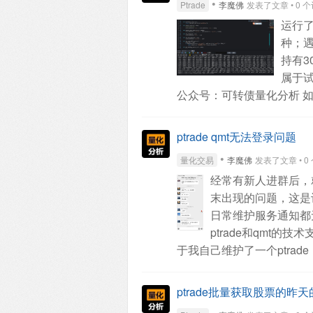
•
Ptrade
李魔佛
发表了文章 • 0 个评论
因为他们官网也有提供策略
运行
策略，在5000的基础上不
种；
之前还有迅投的前员工私底
持有3
数据，被我发现后举报到星
属于
我让我修改接口数据哈。
公众号：可转债量化分析
如
量化程序”或者 后台回复
后台回复：
策略代写
查看
ptrade qmt无法登录问题
•
量化交易
李魔佛
发表了文章 • 0 个
经常有新人进群后，就
末出现的问题，这是
日常维护服务通知都
ptrade和qmt
于我自己维护了一个ptra
的问题。基本都是些基础问
全部
ptrade批量获取股票的昨