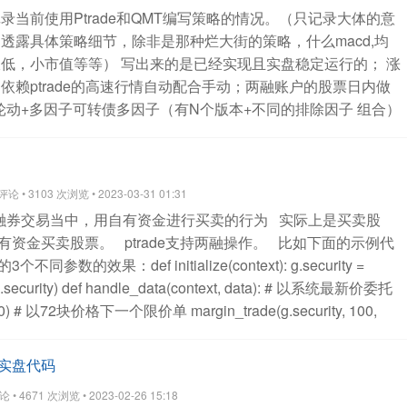
录当前使用Ptrade和QMT编写策略的情况。（只记录大体的意
v14:0.1>
整体来说，现在的AI技术和效果就像跃迁了一个台阶。
透露具体策略细节，除非是那种烂大街的策略，什么macd,均
双低，小市值等等）
写出来的是已经实现且实盘稳定运行的；
涨
依赖ptrade的高速行情自动配合手动；两融账户的股票日内做
轮动+多因子可转债多因子（有N个版本+不同的排除因子 组合）
量ETF轮动套利脉冲卖出扫描
纯粹自己做的记录，便于自己
可以关注公众号交流。
查看全部
 • 3103 次浏览 • 2023-03-31 01:31
融券交易当中，用自有资金进行买卖的行为
实际上是买卖股
有资金买卖股票。
ptrade支持两融操作。
比如下面的示例代
参数的效果：def initialize(context):
g.security =
security)
def handle_data(context, data):
# 以系统最新价委托
0)
# 以72块价格下一个限价单
margin_trade(g.security, 100,
五档即时成交剩余撤销委托
margin_trade(g.security, 200,
y：股票代码(str)；
amount：交易数量，正数表示买入，负数表示卖
动 实盘代码
价(float)；
market_type：市价委托类型，上证非科创板股票支
 4671 次浏览 • 2023-02-26 15:18
票支持参数0、1、2、4，深证股票支持参数0、2、3、4、