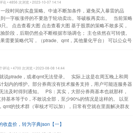
 • 4856 次浏览 • 2023-10-07 14:14
代写服务。他们是不问你策略，直接是5000起步哦。然后根据
了一段时间的实盘策略。中途不断加条件，避免买入暴雷的品
断加。
咨询完，我都感觉我自己以前的报价太低了，呜。
PS：
遇到一字板涨停的不要急于轮动卖出。等破板再卖出。
当前策略
下接单写策略，然后到我的星球里面白嫖我的代码，调用我接口
0只。
点击查看大图
点击查看大图
基于股票的策略不敢多买，
球的。后面那个客户发现代码里面藏有我的公众号信息哈，找到
试验阶段，后期仍然会不断根据市场调仓； 主仓依然在可转债。
需要的代写策略的盆友，可以关注公众号，在菜单栏那里的“代写
果需要策略代写，（ptrade、qmt，其他量化平台）
可以公众号
：策略代写，获取联系方式哦
扫码关注公众号：
查看全部
全部
评论 • 4700 次浏览 • 2023-08-08 14:44
说ptrade，或者qmt无法登录。
实际上这是在周五晚上和周
计划内的维护。部分券商没有技术服务支持，用户可能连服务器
无法及时得到通知。
PS：其实，大部分券商基本也就那样，
的技术支持基本等于0，不敢说全部，至少90%的情况是这样的。 以至
de，qmt的技术群（审核才可以加），日常有空就在里面解决群友
题，部分可能是券商数据问题，大部分是用户的代码问题。
查看
天的收盘价，转为字典json【一】