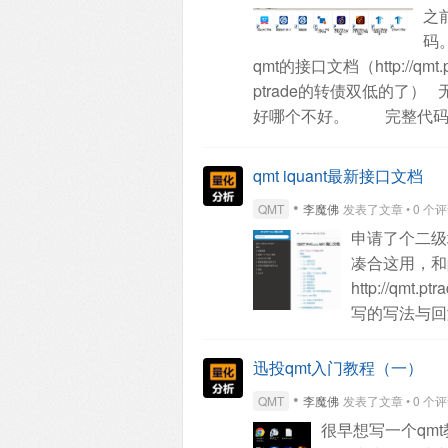
之
5(int)；
0：对手方最优价格
码
即时成交剩余撤销；
4：最
qmt的接口文档（http://
ptrade的转债双低的了）
无
好哪个不好。
完整代码
了接口免费使用，通过接口
系列数据。 而且随着时间
qmt iquant最新接口文档
去并不断续费的星友有点公
•
QMT
李魔佛
发表了文章 • 0 个评论 •
营的意见，逐年涨价策略。
申请了个二级
长。
当然有能力可以自己
凑合这用，和
看全部
http://qmt.pt
写的写法与回
迅投qmt入门教程（一）
•
QMT
李魔佛
发表了文章 • 0 个评论 
很早想写一个qmt