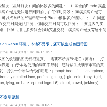
计算指标
量化新人用QMT+chat GPT快速上手量化策略（七） 下单
些星友（星球好友）问的比较多的问题：
1. 国金的Ptrade 实盘
疑问。
公众号：可转债量化分析
查看全部
易客户端是无法进行回测的，在任何时间段；
而模拟客户端可
，可以找自己的经理申请一个Ptrade模拟客户端账户；
2. 国盛
端仅在交易时间无法回测，但非交易时间可以回测；
主要是因为实
器，回测占用过多资源会影响实盘交易；模拟客户端没有这个问
 （之前某个券商的ptrade实盘服务器，因为某个用户开了40
运行，而且是关于运算密集型的，导致实盘交易的程序也崩溃
ffusion webui 环境，本地不受限，还可以生成色图黄图
e无法回测星球上面的可转债实盘代码，实盘代码是基于当前的实时数
评论 • 8374 次浏览 • 2023-04-17 00:27
，因为获取不到可转债的历史数据（溢价率，规模等），只有历
成图的纹理贴图光线很逼真。
需要不断调节词汇（英语），打
Ptrade无法使用星球上的可转债代码进行实盘，因为无法访问外
物设定
由于本地使用的词汇不限制，还能够生成细节丰富的黄
； 而国盛的Ptrade可以；如果国金Ptrade需要实盘交易可转
音）
提供一个语法给你们用用：prompt: beautiful, masterpiece,
据，Ptrade提供上传功能，具体操作可查找星球相关文章；
tremely detailed face, perfect lighting, (1girl, solo, 1boy, 1girl,
模拟试用账户上，不要保留个人代码记录，跑完后记得删除，否则其他共
n, lying, on back, spread legs:1.5), street, crowd, ((skinny)),
修改复制你的策略和代码；如果是单独的个人模拟账户，则没有
 medium hair, cowboy shot, medium breasts, swept bangs,
 light_rays, fantasy, rococo, hair_flower,low tied hair, smile,
- 不定期更新
de), nsfw, (heavy breathing:1.5), tears, crying, blush, wet,
评论 • 4284 次浏览 • 2023-04-03 15:27
eness_v15:0.4>, <lora:povImminentPenetration_ipv1:0>,