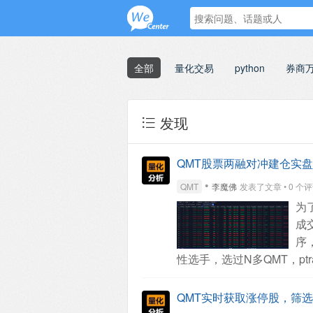
全部
量化交易
python
券商
发现
QMT股票两融对冲建仓实盘
•
QMT
李魔佛
发表了文章 • 0 个评论 •
为
成
序
性选手，选过N多QMT，pt
QMT实时获取涨停股，筛