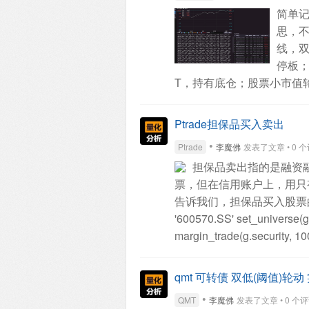
简单记
<lora:breastinclassBetter_
思，不
查看全部
线，
停板；
T，持有底仓；股票小市值
可转债日内高频股票趋势动
平时复盘。
有兴趣的朋友
Ptrade担保品买入卖出
•
Ptrade
李魔佛
发表了文章 • 0 个评论
担保品卖出指的是融资
票，但在信用账户上，用只
告诉我们，担保品买入股票的3个不同
'600570.SS'
set_universe(g.
margin_trade(g.security, 10
limit_price=72)
# 以最优
market_type=4) securit
qmt 可转债 双低(阈值)轮
出(int)；
limit_price：买卖限
•
QMT
李魔佛
发表了文章 • 0 个评论 •
持参数1、4，上证科创板股