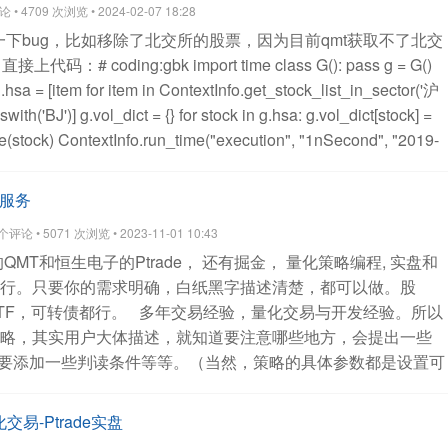
 4709 次浏览 • 2024-02-07 18:28
下bug，比如移除了北交所的股票，因为目前qmt获取不了北交
直接上代码：# coding:gbk
import time
class G():
pass
g = G()
.hsa = [item for item in ContextInfo.get_stock_list_in_sector('沪
with('BJ')]
g.vol_dict = {}
for stock in g.hsa:
g.vol_dict[stock] =
e(stock)
ContextInfo.run_time("execution", "1nSecond", "2019-
ion(ContextInfo):
t0 = time.time()
full_tick =
hsa)
total_market_value = 0
total_ratio = 0
count = 0
for stock in
写服务
tClose'] == 0:
continue
ratio = full_tick[stock]['lastPrice'] /
评论 • 5071 次浏览 • 2023-11-01 10:43
 1
rise_price = round(full_tick[stock]['lastClose'] * 1.2, 2) if
QMT和恒生电子的Ptrade， 还有掘金， 量化策略编程, 实盘和
= '688' else round(
full_tick[stock]['lastClose'] * 1.1, 2)
# 如果要打
行。只要你的需求明确，白纸黑字描述清楚，都可以做。股
tock]['lastPrice'] - rise_price) <0.01:
print(f"涨停股票 {stock}
TF，可转债都行。
多年交易经验，量化交易与开发经验。所以
e(stock)}")
market_value = full_tick[stock]['lastPrice'] *
略，其实用户大体描述，就知道要注意哪些地方，会提出一些
 += ratio * market_value
total_market_value += market_value
要添加一些判读条件等等。（当然，策略的具体参数都是设置可
al_ratio /= total_market_value
total_ratio *= 100
print(f'A股加权
的参数告诉我，代码给你后，你自己运行策略的时候把你策略的
}% 函数运行耗时{round(time.time() - t0, 5)}秒')
欢迎关注公众号：
有偿，收费，价格美丽。根据策略实际的复杂程度与预估的工
易-Ptrade实盘
量，因为我写代码很精简）
我也帮你们咨询过了迅投的客服。