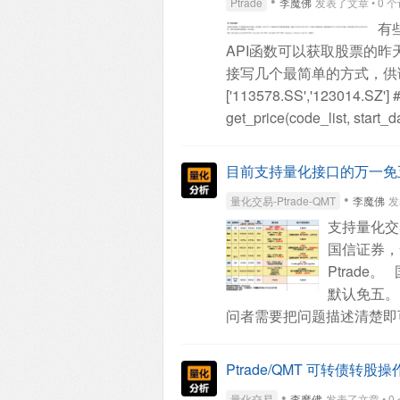
•
Ptrade
李魔佛
发表了文章 • 0 个评论
有
API函数可以获取股票的昨
接写几个最简单的方式，供
['113578.SS','1230
get_price(code_list, start_
fq=None, count=1)
yesterday
= ['113578.SS','1
目前支持量化接口的万一免
拿沪深300指数的成分股
•
量化交易-Ptrade-QMT
李魔佛
发
start_date=None, end_date=
支持量化交
get_price： 获取历史数
国信证券，
数据可能是缺的。拿历史数据我基
Ptrade。
就不指定日期，只用coun
默认免五。
定是上一个交易日的。
正
问者需要把问题描述清楚即可,P
filed=‘close'，单个字
果让他贴代码上来瞅瞅，是
zz_df_price.iloc[0].to_json()
码问题。】
扫码添加微信
接下来要做的是，获取dataf
Ptrade/QMT 可转债转股操作
'{"113578.SS":93.036,"123
•
量化交易
李魔佛
发表了文章 • 0 个