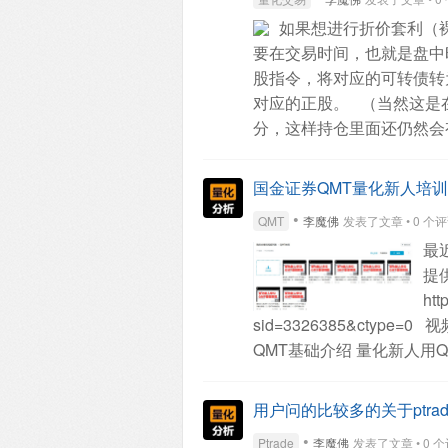
全部
如果想进行折价套利（
要在交易时间，也就是盘中
股指令，将对应的可转债转
对应的正股。
（当然这是
分，这样持仓里面还仍然会
何调用API接口进行可转债
"600570.SS"
set_universe(g
国金证券QMT量化新人培
def handle_data(context, da
•
QMT
李魔佛
发表了文章 • 0 个评论 
debt_to_stock_order("1230
最
log.info(get_orders())
g.coun
提
代码和转股的数量，注意数
htt
account = '11111111' #
sid=3326385&ctype=0
视
not ContextInfo.is_last_bar(
QMT基础介绍
量化新人用Q
passorder(80,1101,account,s
新人用QMT+chat GP
是 普通账户可转债转股
更
QMT+chat GPT快速
用户问的比较多的关于ptra
QMT+chat GPT快速上
•
Ptrade
李魔佛
发表了文章 • 0 个评论