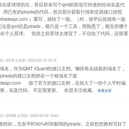
前在星球埋的坑，答应群友写个qmt的双低可转债的轮动实盘代
；
1：最优五档即时成交剩余转限价；
2：本方最优价格；
3：
。
用已有的ptrade的代码，然后部分获取行情和交易接口按照
优五档即时成交剩余撤销；
5：全额成交或撤单；
查看全部
qmt.ptradeapi.com ）重写，就给了一版。（对，很早以前就有一版
论是qmt还是ptrade，都只是一个工具，用熟悉了，都无所哪个
在个人星球。
觉得之前星球太便宜了，不仅给了代码，还部署
获取可转债的实时数据，强赎天数，规模，溢价率，评级等等一
的推移，里面积累的数据，代码也越来越多，感觉这样对前面进
平，尽管以后他们续费都直接打折扣。所以还是按照一些大v运
 3378 次浏览 • 2023-02-19 15:16
越往后的朋友，因为前面积累的内容越多，因此价格也随之增
域名，作为QMT iQuant的接口文档。懒得再去搞新的域名了，
写接口，部署，实盘，获取三方数据的大v，就没必要加了。
查
ptrade的接口文档拼在一个根域名下面
radeapi.com
除了官方的接口文档，还加入了一些个人平时编
测，实盘代码。 不定期更新。
欢迎关注收藏。
查看全部
• 25868 次浏览 • 2023-02-06 19:43
教程的，无奈平时90%时间都用的ptrade。之前想把教程写好了