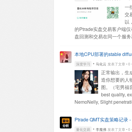
手量化策略（六） tablib
一
代码编写
欢迎观看并提出
交
以
的Ptrade实盘交易客户
盘回测和交易在同一个服务
题；
任何时间段均可以回测；
多个回测策略，一直在后台
本地CPU部署的stable di
了）
3. 国金Ptrad
•
深度学习
马化云
发表了文章 • 0 个
据，用来进行回测没有意义
正常输出，生
史的价格数据；
4. 国金
造你想要的人
网，无法访问我部署的接口数据
图。（宅男福
债，需要手工上传一些基础数
best quality, ex
5. 在共享的Ptrade
NemoNelly, Slight penetratio
有同一个账户的人可以进去
((puffy eyes)), brown hair,
这个问题。
查看全部
walking, outdoors, sunshine,
Ptrade QMT实盘策略记录 
half-closed eyes, dating, (nu
•
量化交易
李魔佛
发表了文章 • 0 个
sweat, <lora:koreanDollLik