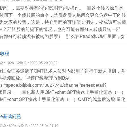
裸套），需要对持有的转债进行转股操作。
而这个转股操作是
时间下一个债转股的命令，然后盘后交易所会更会你盘中下的转
为对应的股票，这是，持仓里面的可转债会消失，变成该可转债
在全部转股的前提下的情况，也有可能有部分人转债只转一部
有部分可转债没有被转为股票）
那么在Ptrade和QMT里面，如
转股呢？
Ptrade:
def initialize(context):
g.security =
.security)
def before_trading_start(context, data):
g.count = 0
训教程
ta):
if g.count == 0:
# 对持仓内的贝斯进行转股操作
• 10281 次浏览 • 2023-05-29 00:37
75.SZ", -1000)
g.count += 1
# 查看委托状态
近国金证券邀请了QMT技术人员对内部用户进行了新人培训，并
t += 1
主要是上面的函数，
debt_to_stock_order 传入可转债
供视频回放。
视频已经整理放到B站：
量用加一个负号。
QMT可转债转股操作
#coding:gbk
c = True
ps://space.bilibili.com/73827743/channel/seriesdetail?
 个人账户
def init(ContextInfo):
pass
def handlebar(ContextInfo):
if
频目录：
量化新人用QMT+chat GPT快速上手量化策略（一）
):
#历史k线不应该发出实盘信号 跳过
return
if c:
MT+chat GPT快速上手量化策略（二）QMT均线盘后选股
量化
,5,0,-100,'1',2,'tzbz',ContextInfo)
c=False
passorder 里面的 80
T快速上手量化策略（三）一个基本的回测策略代码
量化新人用
多Ptrade，qmt知识，可以关注公众号
查看全部
上手量化策略（四） QMT运行一个策略的整体流程
量化新人用
de基础问题
手量化策略（五） 获取股票数据
量化新人用QMT+chat GPT快速上
 • 6224 次浏览 • 2023-05-04 01:19